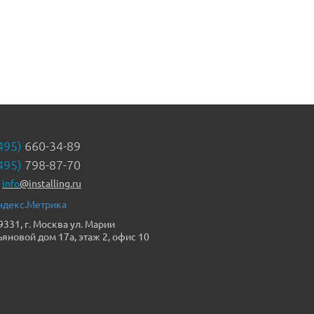
495)
660-34-89
495)
798-87-70
info
@installing.ru
9331, г. Москва ул. Марии
ьяновой дом 17а, этаж 2, офис 10