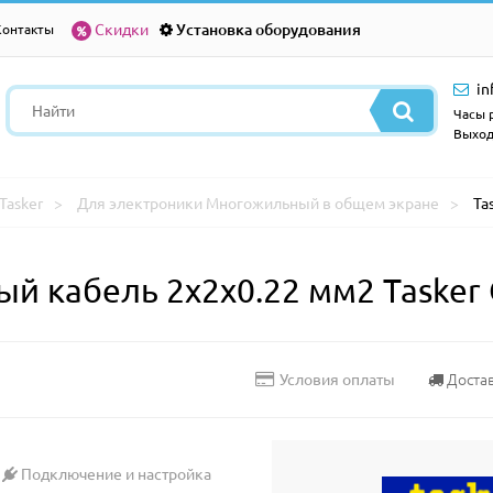
Скидки
Установка оборудования
Контакты
in
Часы р
Выход
Tasker
Для электроники Многожильный в общем экране
Ta
й кабель 2х2х0.22 мм2 Tasker
Доста
Условия оплаты
Подключение и настройка