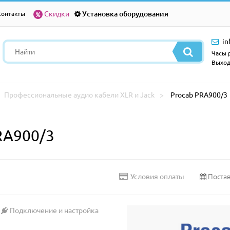
Скидки
Установка оборудования
Контакты
in
Часы р
Выход
Профессиональные аудио кабели XLR и Jack
Procab PRA900/3
RA900/3
Постав
Условия оплаты
Подключение и настройка