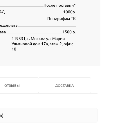
После поставки*
АД
1000р.
По тарифам ТК
редоплата
аза
1500 р.
119331, г. Москва ул. Марии
Ульяновой дом 17а, этаж 2, офис
10
ОТЗЫВЫ
ДОСТАВКА
а)