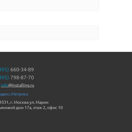
495)
660-34-89
495)
798-87-70
info
@installing.ru
9331, г. Москва ул. Марии
ьяновой дом 17а, этаж 2, офис 10