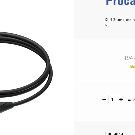
XLR 3-pin (розет
м.
194 
Вк
Поставка