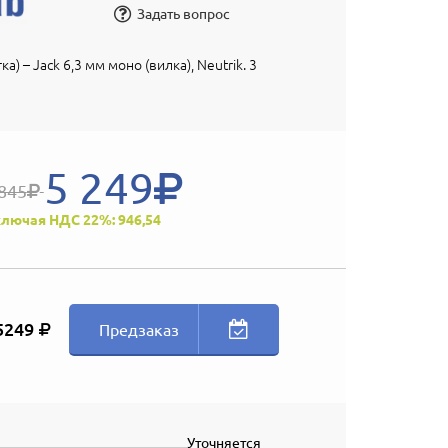
Задать вопрос
ка) – Jack 6,3 мм моно (вилка), Neutrik. 3
5 249
845
лючая НДС 22%: 946,54
5249
Предзаказ
Уточняется