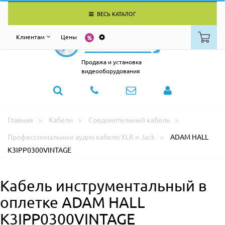
ВЕСЬ КАТАЛОГ
Клиентам
Цены
Продажа и установка
видеооборудования
Главная
Кабели
Соединительный кабель
Профессиональные аудио кабели XLR и Jack
ADAM HALL
K3IPP0300VINTAGE
Кабель инструментальный в
оплетке ADAM HALL
K3IPP0300VINTAGE