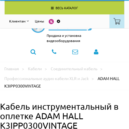
ВЕСЬ КАТАЛОГ
Клиентам
Цены
Продажа и установка
видеооборудования
Главная
Кабели
Соединительный кабель
Профессиональные аудио кабели XLR и Jack
ADAM HALL
K3IPP0300VINTAGE
Кабель инструментальный в
оплетке ADAM HALL
K3IPP0300VINTAGE