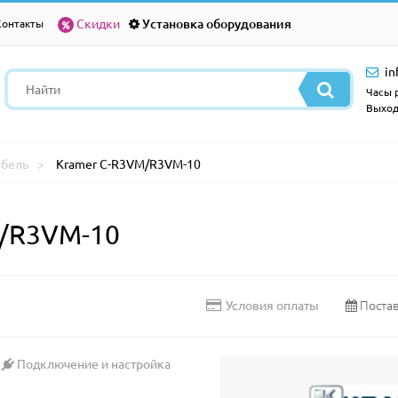
Скидки
Установка оборудования
Контакты
in
Часы р
Выход
абель
Kramer C-R3VM/R3VM-10
M/R3VM-10
Постав
Условия оплаты
Подключение и настройка