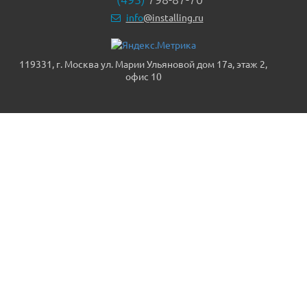
info
@installing.ru
119331, г. Москва ул. Марии Ульяновой дом 17а, этаж 2,
офис 10