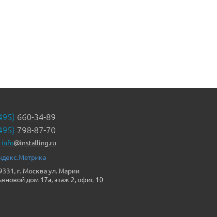
495)
660-34-89
495)
798-87-70
info
@installing.ru
9331, г. Москва ул. Марии
ьяновой дом 17а, этаж 2, офис 10