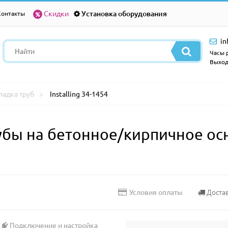
Скидки
Установка оборудования
Контакты
in
Часы р
Выход
ладка труб
Installing 34-1454
бы на бетонное/кирпичное осно
Доста
Условия оплаты
Подключение и настройка