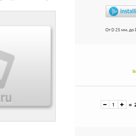
От D 25 мм. до D
В