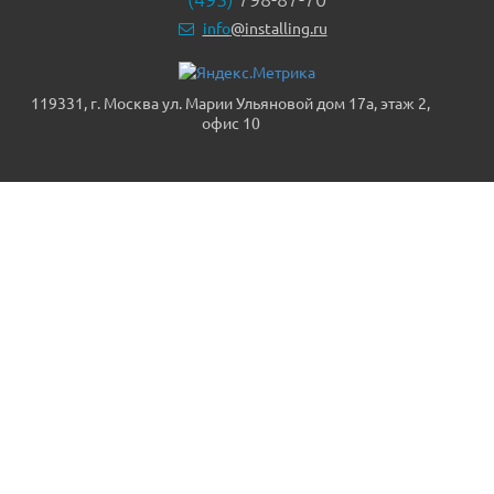
info
@installing.ru
119331, г. Москва ул. Марии Ульяновой дом 17а, этаж 2,
офис 10