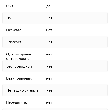
USB
да
DVI
нет
FireWare
нет
Ethernet
нет
Одномодовое
нет
оптоволокно
Беспроводной
нет
Без управления
нет
Нет аудио сигнала
нет
Передатчик
нет