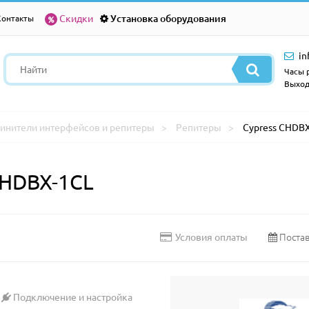
Скидки
Установка оборудования
Контакты
in
Часы р
Выход
инители интерфейсов и репитеры
Репитеры
Cypress CHDB
CHDBX-1CL
Постав
Условия оплаты
Подключение и настройка