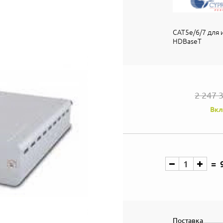
CAT5e/6/7 для 
HDBaseT
2 247 
Вкл
Поставка