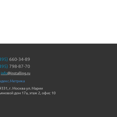
495)
660-34-89
495)
798-87-70
info
@installing.ru
9331, г. Москва ул. Марии
ьяновой дом 17а, этаж 2, офис 10