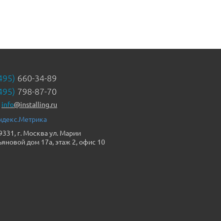
495)
660-34-89
495)
798-87-70
info
@installing.ru
9331, г. Москва ул. Марии
ьяновой дом 17а, этаж 2, офис 10