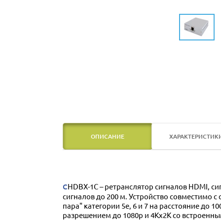
ОПИСАНИЕ
ХАРАКТЕРИСТИК
CHDBX-1C – ретранслятор сигналов HDMI, сигналов управления RS-232 и ИК контроля по витой паре, позволяющий увеличить дальность передачи
сигналов до 200 м. Устройство совместимо 
пара" категории 5е, 6 и 7 на расстояние до
разрешением до 1080p и 4Kх2K со встроенны