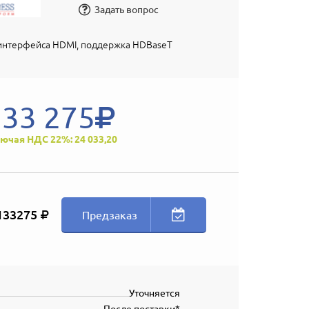
Задать вопрос
 интерфейса HDMI, поддержка HDBaseT
133 275
ючая НДС 22%: 24 033,20
133275
Предзаказ
Уточняется
После поставки*