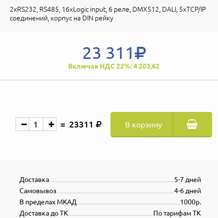
2xRS232, RS485, 16xLogic input, 6 реле, DMX512, DALI, 5xTCP/IP
соединений, корпус на DIN рейку
23 311
Включая НДС 22%: 4 203,62
23311
В корзину
Доставка
5-7 дней
Самовывоз
4-6 дней
В пределах МКАД
1000р.
Доставка до ТК
По тарифам ТК