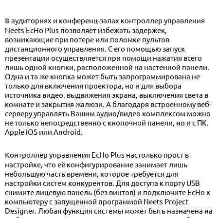
В аудиториях и конференц-залах контроллер управления
Neets EcHo Plus позволяет избежать задержек,
возникающие при потере или поломке пультов
дистанционного управления. С его помощью запуск
презентации осуществляется при помощи нажатия всего
лишь одной кнопки, расположенной на настенной панели.
Одна и та же кнопка может быть запрограммирована не
только для включения проектора, но и для выбора
источника видео, выдвижения экрана, выключения света в
комнате и закрытия жалюзи. А благодаря встроенному веб-
серверу управлять Вашим аудио/видео комплексом можно
не только непосредственно с кнопочной панели, но и с ПК,
Apple iOS или Android.
Контроллер управления EcHo Plus настолько прост в
настройке, что её конфигурирование занимает лишь
небольшую часть времени, которое требуется для
настройки систем конкурентов. Для доступа к порту USB
снимите лицевую панель (без винтов) и подключите EcHo к
компьютеру с запущенной программой Neets Project
Designer. Любая функция системы может быть назначена на