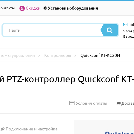
Скидки
Установка оборудования
Контакты
in
Часы р
Выход
стемы управления
Контроллеры
Quickconf KT-KC20N
PTZ-контроллер Quickconf KT
Доста
Условия оплаты
Подключение и настройка