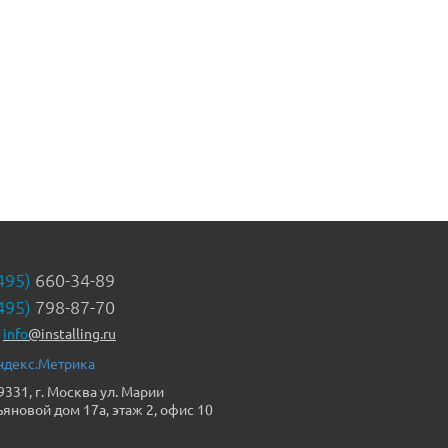
495)
660-34-89
495)
798-87-70
info
@installing.ru
9331, г. Москва ул. Марии
ьяновой дом 17а, этаж 2, офис 10