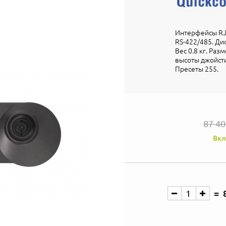
Интерфейсы RJ4
RS-422/485. Ди
Вес 0.8 кг. Разм
высоты джойстик
Пресеты 255.
87 4
Вкл