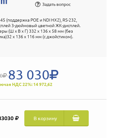
Задать вопрос
5 (поддержка POE и NDI HX2), RS-232,
сплей 3-дюймовый цветной ЖК-дисплей.
еры (Ш x В x Г) 332 x 136 x 58 мм (без
а)32 x 136 x 116 мм (с джойстиком).
83 030
00
ючая НДС 22%: 14 972,62
83030
В корзину