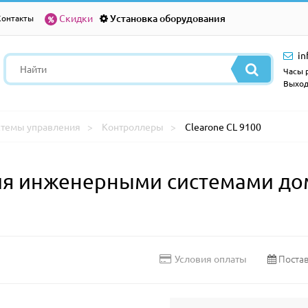
Скидки
Установка оборудования
Контакты
in
Часы р
Выход
стемы управления
Контроллеры
Clearone CL 9100
я инженерными системами дом
Постав
Условия оплаты