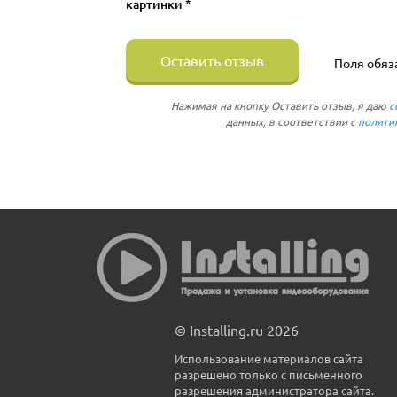
картинки *
Оставить отзыв
Поля обяз
Нажимая на кнопку Оставить отзыв, я даю
с
данных, в соответствии с
полити
© Installing.ru 2026
Использование материалов сайта
разрешено только с письменного
разрешения администратора сайта.