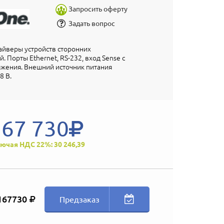
Запросить оферту
Задать вопрос
айверы устройств сторонних
 Порты Ethernet, RS-232, вход Sense с
жения. Внешний источник питания
8 В.
167 730
ючая НДС 22%: 30 246,39
167730
Предзаказ