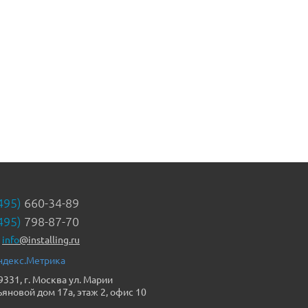
495)
660-34-89
495)
798-87-70
info
@installing.ru
9331, г. Москва ул. Марии
ьяновой дом 17а, этаж 2, офис 10