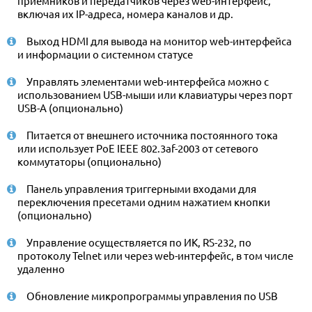
приемников и передатчиков через web-интерфейс,
включая их IP-адреса, номера каналов и др.
Выход HDMI для вывода на монитор web-интерфейса
и информации о системном статусе
Управлять элементами web-интерфейса можно с
использованием USB-мыши или клавиатуры через порт
USB-A (опционально)
Питается от внешнего источника постоянного тока
или использует PoE IEEE 802.3af-2003 от сетевого
коммутаторы (опционально)
Панель управления триггерными входами для
переключения пресетами одним нажатием кнопки
(опционально)
Управление осуществляется по ИК, RS-232, по
протоколу Telnet или через web-интерфейс, в том числе
удаленно
Обновление микропрограммы управления по USB