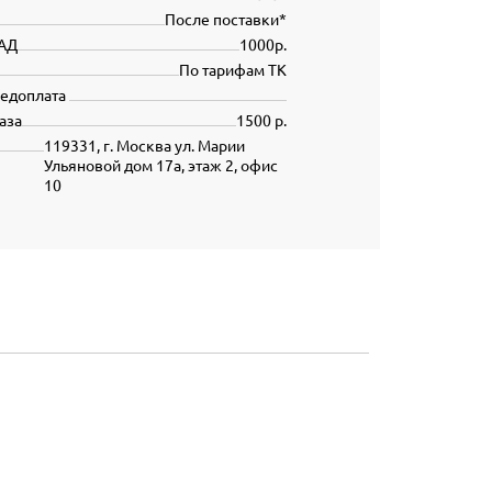
После поставки*
АД
1000р.
По тарифам ТК
редоплата
аза
1500 р.
119331, г. Москва ул. Марии
Ульяновой дом 17а, этаж 2, офис
10