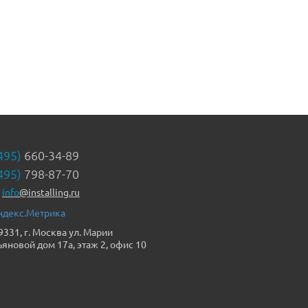
495)
660-34-89
495)
798-87-70
info
@installing.ru
9331, г. Москва ул. Марии
ьяновой дом 17а, этаж 2, офис 10