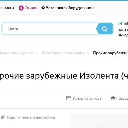
Скидки
Установка оборудования
Контакты
in
Часы р
Выход
нические изделия
Расходные материалы
Прочие зарубежны
рочие зарубежные Изолента (ч
Постав
Условия оплаты
Подключение и настройка