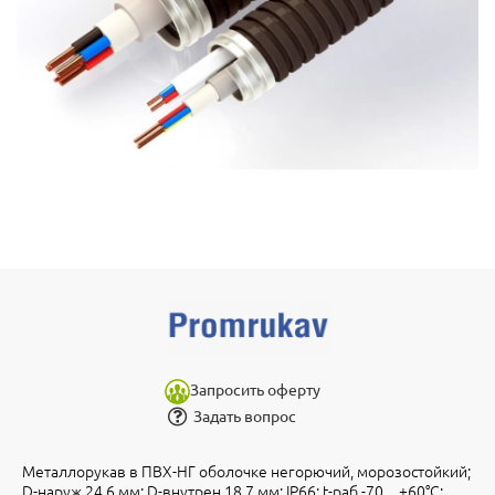
Запросить оферту
Задать вопрос
Металлорукав в ПВХ-НГ оболочке негорючий, морозостойкий;
D-наруж.24,6 мм; D-внутрен.18,7 мм; IP66; t-раб.-70…+60°С;