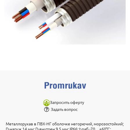
Запросить оферту
Задать вопрос
Металлорукав в ПВХ-НГ оболочке негорючий, морозостойкий;
D-наруж.14 мм; D-внутрен.9,5 мм; IP66; t-раб.-70…+60°С;