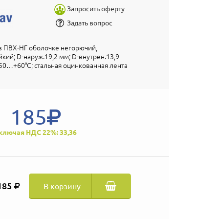
Запросить оферту
Задать вопрос
в ПВХ-НГ оболочке негорючий,
кий; D-наруж.19,2 мм; D-внутрен.13,9
.-50…+60°С; стальная оцинкованная лента
185
ключая НДС 22%: 33,36
185
В корзину