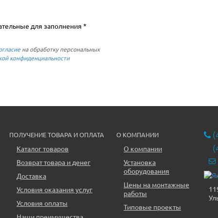
ательные для заполнения *
огласие
на обработку персональных
кой конфиденциальности
(
ПОЛУЧЕНИЕ ТОВАРА И ОПЛАТА
О КОМПАНИИ
(
Каталог товаров
О компании
Возврат товара и денег
Установка
оборудования
Доставка
Цены на монтажные
11
Условия оказания услуг
работы
Ул
Условия оплаты
Типовые проекты
Наши преимущества