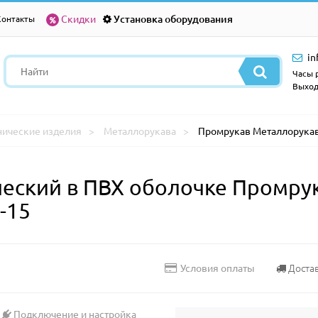
Скидки
Установка оборудования
Контакты
in
Часы р
Выход
нические изделия
Металлорукава
Промрукав Металлорукав
ческий в ПВХ оболочке Промру
-15
Доста
Условия оплаты
Подключение и настройка