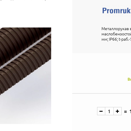
Металлорукав 
маслобензостой
мм; IP66; t-раб
В