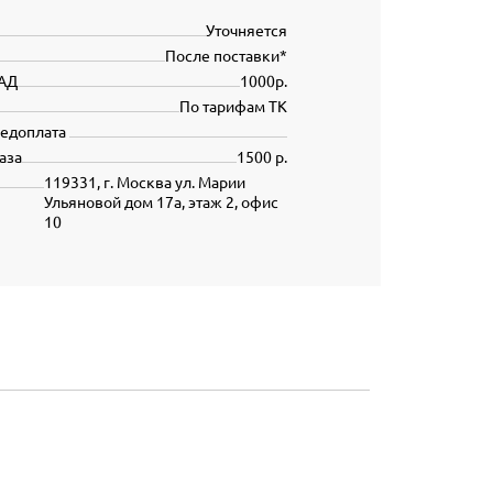
Уточняется
После поставки*
АД
1000р.
По тарифам ТК
редоплата
аза
1500 р.
119331, г. Москва ул. Марии
Ульяновой дом 17а, этаж 2, офис
10