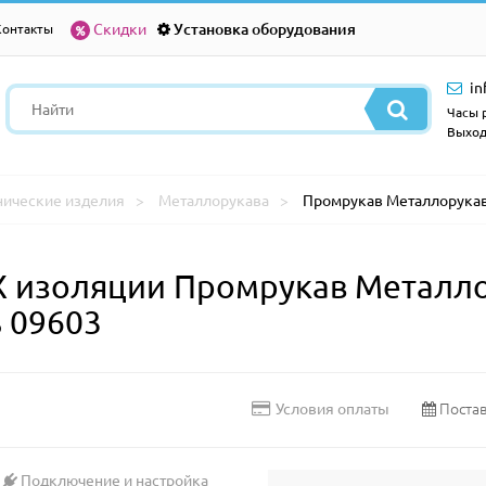
Скидки
Установка оборудования
Контакты
in
Часы р
Выход
нические изделия
Металлорукава
Промрукав Металлорукав
Х изоляции Промрукав Металло
 09603
Постав
Условия оплаты
Подключение и настройка