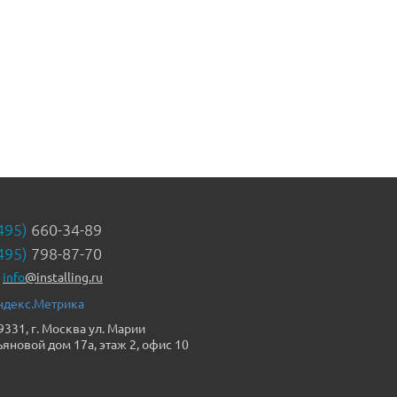
495)
660-34-89
495)
798-87-70
info
@installing.ru
9331, г. Москва ул. Марии
ьяновой дом 17а, этаж 2, офис 10