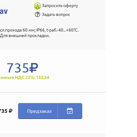
Запросить оферту
Задать вопрос
л.прохода 60 мм; IP66, t-раб.-40...+60?С.
 Для внешней прокладки.
735
лючая НДС 22%: 132,54
735
Предзаказ