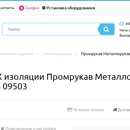
Скидки
Установка оборудования
Контакты
in
Часы р
Выход
нические изделия
Металлорукава
Промрукав Металлорукав
Х изоляции Промрукав Металло
 09503
Доста
Условия оплаты
Подключение и настройка