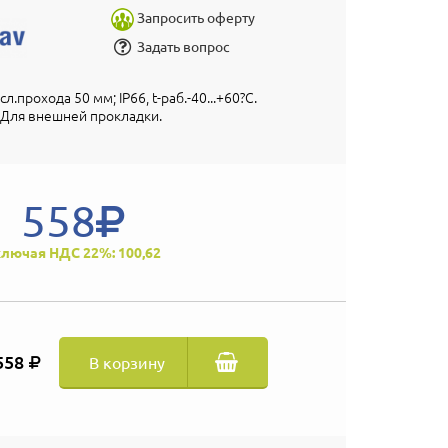
Запросить оферту
Задать вопрос
л.прохода 50 мм; IP66, t-раб.-40...+60?С.
 Для внешней прокладки.
558
лючая НДС 22%: 100,62
558
В корзину