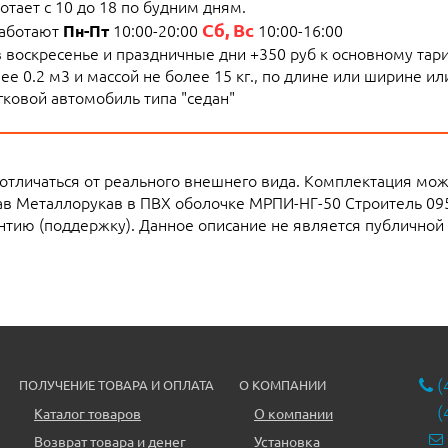
тает с 10 до 18 по будним дням.
Сб, Вс
работают
10:00-20:00
10:00-16:00
Пн-Пт
 в воскресенье и праздничные дни +350 руб к основному тар
е 0.2 м3 и массой не более 15 кг., по длине или ширине и
ковой автомобиль типа "седан"
 отличаться от реального внешнего вида. Комплектация мо
в Металлорукав в ПВХ оболочке МРПИ-НГ-50 Строитель 09
тию (поддержку). Данное описание не является публичной
(
ПОЛУЧЕНИЕ ТОВАРА И ОПЛАТА
О КОМПАНИИ
(
Каталог товаров
О компании
Возврат товара и денег
Установка