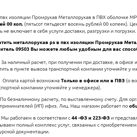
 пвх изоляции Промрукав Металлорукав в ПВХ оболочке МР
(пятьсот пятьдесят восемь рублей 00 копеек). Ц
й 00 коп.
ь не включает в себя услуги доставки, разгрузки и погрузки.
тить металлорукав рз в пвх изоляции Промрукав Мет
итель 09503 Вы можете любым удобным для вас спосо
За наличный расчет, при получении при доставке, в офисе 
тить в пункте вывоза транспортной компании уточняйте у м
Оплата картой возможна
(о в
Только в офисе или в ПВЗ
спортной компании уточняйте у менеджера).
По безналичному расчету, по выставленному счету. Для ор
принимателей (ИП) ифиз. Лиц. Наш магазин работает по
об
Мы работаем в соответствии с
и представ
44 -ФЗ и 223-ФЗ
ываем полный комплекс услуг, связанных с приобретением
урсной документации.