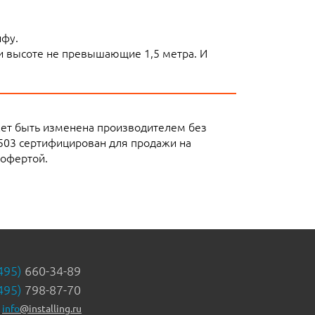
ифу.
ли высоте не превышающие 1,5 метра. И
жет быть изменена производителем без
503 сертифицирован для продажи на
 офертой.
495)
660-34-89
495)
798-87-70
info
@installing.ru