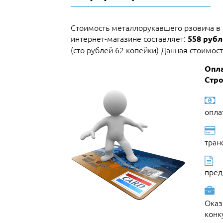
Стоимость металлорукавшего рзовича в
интернет-магазине составляет:
558 рубле
(сто рублей 62 копейки) Данная стоимост
Опла
Стро
опла
тран
пред
Оказ
конк