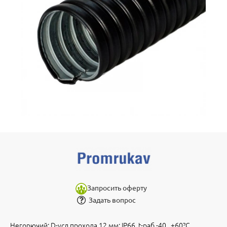
Запросить оферту
Задать вопрос
Негорючий; D-усл.прохода 12 мм; IP66, t-раб.-40...+60?С.