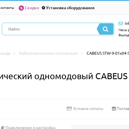
Скидки
Установка оборудования
Контакты
in
Часы р
Выход
овода
Кабели волоконно-оптические
CABEUS STW-9-01x04-S
ический одномодовый CABEUS 
Постав
Условия оплаты
Подключение и настройка