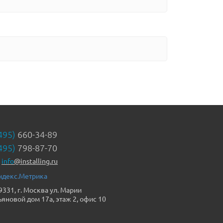
495)
660-34-89
495)
798-87-70
info
@installing.ru
9331, г. Москва ул. Марии
ьяновой дом 17а, этаж 2, офис 10