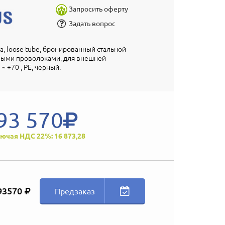
Запросить оферту
Задать вопрос
на, loose tube, бронированный стальной
ьными проволоками, для внешней
~ +70 , PE, черный.
93 570
ючая НДС 22%: 16 873,28
93570
Предзаказ