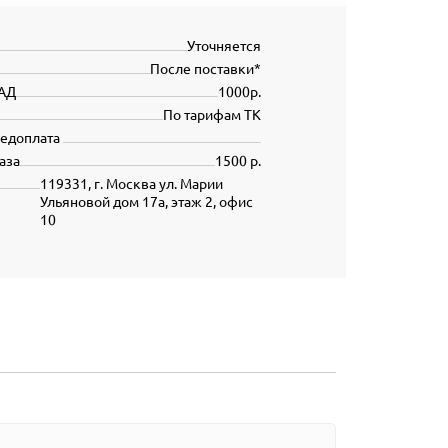
Уточняется
После поставки*
АД
1000р.
По тарифам ТК
редоплата
аза
1500 р.
119331, г. Москва ул. Марии
Ульяновой дом 17а, этаж 2, офис
10