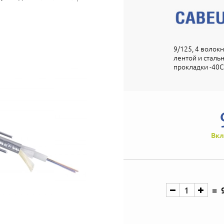
9/125, 4 волок
лентой и стал
прокладки -40C 
Вкл