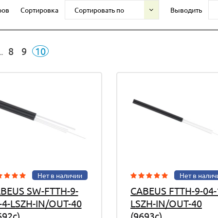
ров
Сортировка
Сортировать по
Выводить
8
9
10
..
Нет в наличии
Нет в налич
BEUS SW-FTTH-9-
CABEUS FTTH-9-04-
-4-LSZH-IN/OUT-40
LSZH-IN/OUT-40
692c)
(9693c)