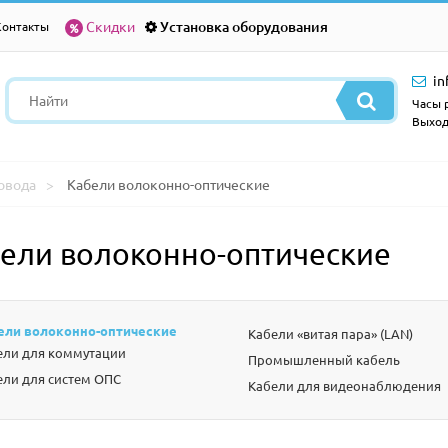
Скидки
Установка оборудования
Контакты
in
Часы р
Выход
овода
Кабели волоконно-оптические
ели волоконно-оптические
ели волоконно-оптические
Кабели «витая пара» (LAN)
ели для коммутации
Промышленный кабель
ели для систем ОПС
Кабели для видеонаблюдения