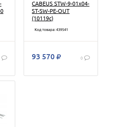
-
CABEUS STW-9-01x04-
40
ST-SW-PE-OUT
(10119c)
Код товара: 439541
93 570
0