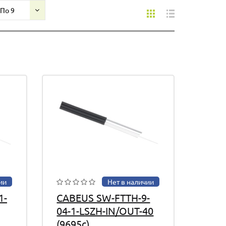
По 9
ии
Нет в наличии
1-
CABEUS SW-FTTH-9-
04-1-LSZH-IN/OUT-40
(9695c)