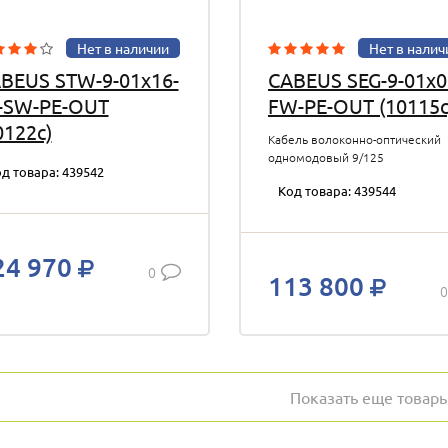
Нет в наличии
Нет в налич
BEUS STW-9-01x16-
CABEUS SEG-9-01х0
-SW-PE-OUT
FW-PE-OUT (10115c
0122c)
Кабель волоконно-оптический
одномодовый 9/125
д товара: 439542
одномодовый, 8 волокон, loose
Код товара: 439544
tube, подвесной, для внешней
прокладки -40C ~ +70 , PE, черн
24 970
0
113 800
0
Показать еще товар