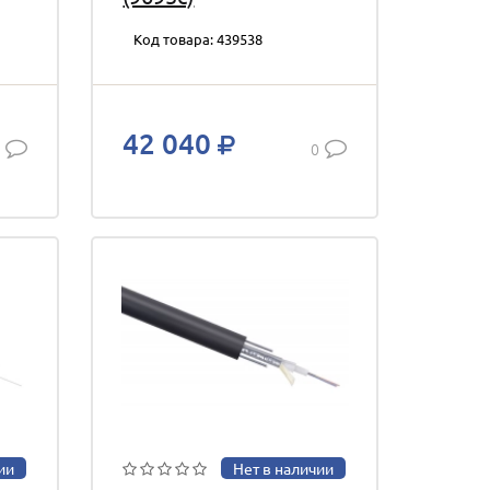
Код товара: 439538
42 040
0
ии
Нет в наличии