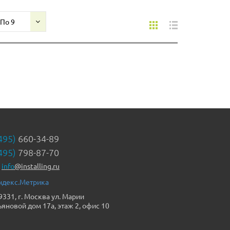
По 9
495)
660-34-89
495)
798-87-70
info
@installing.ru
9331, г. Москва ул. Марии
ьяновой дом 17а, этаж 2, офис 10