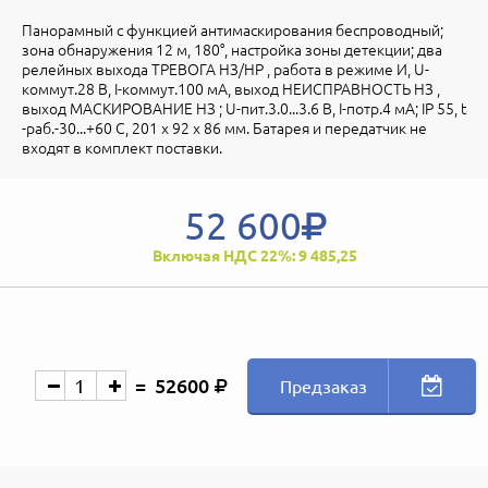
Панорамный с функцией антимаскирования беспроводный;
зона обнаружения 12 м, 180°, настройка зоны детекции; два
релейных выхода ТРЕВОГА НЗ/НР , работа в режиме И, U-
коммут.28 В, I-коммут.100 мА, выход НЕИСПРАВНОСТЬ НЗ ,
выход МАСКИРОВАНИЕ НЗ ; U-пит.3.0...3.6 В, I-потр.4 мА; IP 55, t
-раб.-30...+60 С, 201 х 92 х 86 мм. Батарея и передатчик не
входят в комплект поставки.
52 600
Включая НДС 22%: 9 485,25
52600
Предзаказ