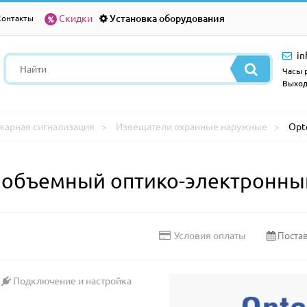
Скидки
Установка оборудования
Контакты
in
Часы р
Выход
жарная сигнализация
Извещатели охранные наружные
Opt
объемный оптико-электронный
Постав
Условия оплаты
Подключение и настройка