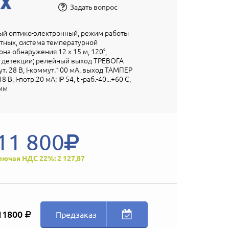
Задать вопрос
й оптико-электронный, режим работы
тных, система температурной
на обнаружения 12 х 15 м, 120°,
ы детекции; релейный выход ТРЕВОГА
ут. 28 В, I-коммут.100 мА, выход ТАМПЕР
18 В, I-потр.20 мА; IP 54, t -раб.-40...+60 С,
 мм
11 800
лючая НДС 22%: 2 127,87
11800
Предзаказ