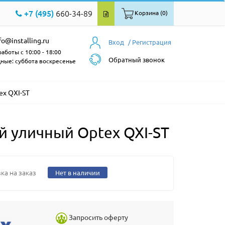
+7 (495)
660-34-89
Корзина (0)
fo@installing.ru
Вход
/ Регистрация
аботы с 10:00 - 18:00
Обратный звонок
ные: суббота воскресенье
ex QXI-ST
 уличный Optex QXI-ST
ка на заказ
Нет в наличии
Запросить оферту