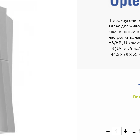
Широкоугольны
аллея для живо
компенсации; зо
настройка зон
НЗ/НР , U-комм
НЗ ; U-пит. 9.5...
144.5 х 78 х 59
Вк