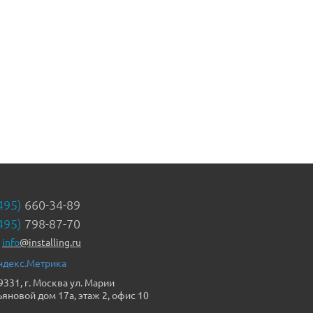
495)
660-34-89
495)
798-87-70
info
@installing.ru
9331, г. Москва ул. Марии
ьяновой дом 17а, этаж 2, офис 10