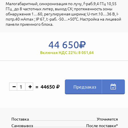
Малогабаритный, синхронизация по лучу, f-раб.9,4 ГГц 10,55
ГГц , до 8 частотных литер, выход СК; протяженность зоны
обнаружения 1…60, регулируемая ширина; U-пит.10…36 В, I-
потр.40 мАmax ; IP 67, t -раб. -50…+50°С. Настройка на лицевой
панели приемного блока.
44 650
Включая НДС 22%: 8 051,64
44650
Предзаказ
Поставка
Уточняется
Самовывоз
После поставки*