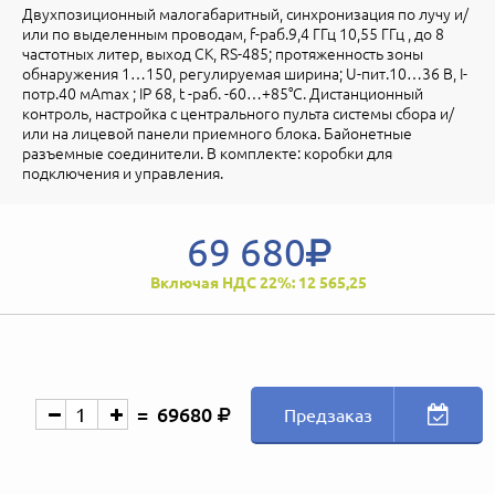
Двухпозиционный малогабаритный, синхронизация по лучу и/
или по выделенным проводам, f-раб.9,4 ГГц 10,55 ГГц , до 8
частотных литер, выход СК, RS-485; протяженность зоны
обнаружения 1…150, регулируемая ширина; U-пит.10…36 В, I-
потр.40 мАmax ; IP 68, t -раб. -60…+85°С. Дистанционный
контроль, настройка с центрального пульта системы сбора и/
или на лицевой панели приемного блока. Байонетные
разъемные соединители. В комплекте: коробки для
подключения и управления.
69 680
Включая НДС 22%: 12 565,25
69680
Предзаказ