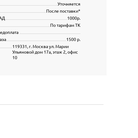
Уточняется
После поставки*
АД
1000р.
По тарифам ТК
редоплата
аза
1500 р.
119331, г. Москва ул. Марии
Ульяновой дом 17а, этаж 2, офис
10