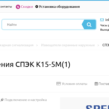
Скидки
Установка оборудования
Контакты
in
Часы р
Выход
жарная сигнализация
Извещатели охранные наружные
СПЭ
ния СПЭК К15-5М(1)
Постав
Условия оплаты
Подключение и настройка