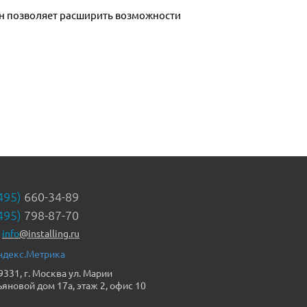
495)
660-34-89
495)
798-87-70
info
@installing.ru
9331, г. Москва ул. Марии
ьяновой дом 17а, этаж 2, офис 10