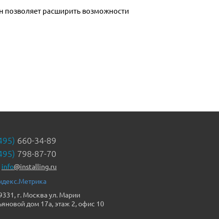
495)
660-34-89
495)
798-87-70
info
@installing.ru
9331, г. Москва ул. Марии
ьяновой дом 17а, этаж 2, офис 10