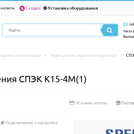
Скидки
Установка оборудования
Контакты
in
Часы р
Выход
жарная сигнализация
Извещатели охранные наружные
СПЭ
ния СПЭК К15-4М(1)
Постав
Условия оплаты
Подключение и настройка