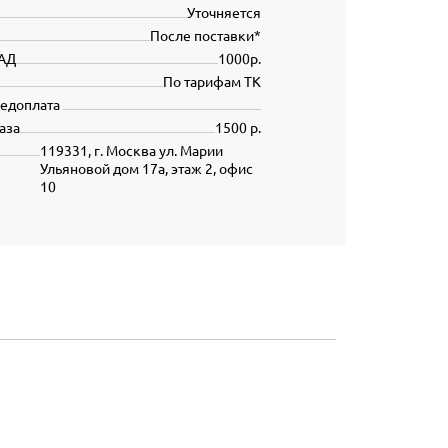
Уточняется
После поставки*
АД
1000р.
По тарифам ТК
редоплата
аза
1500 р.
119331, г. Москва ул. Марии
Ульяновой дом 17а, этаж 2, офис
10