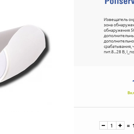
Извещатель ох
зона обнаружен
обнаружения 50
дополнительны
дополнительног
срабатывания, 
пит.8...28 В, I_п
Вк