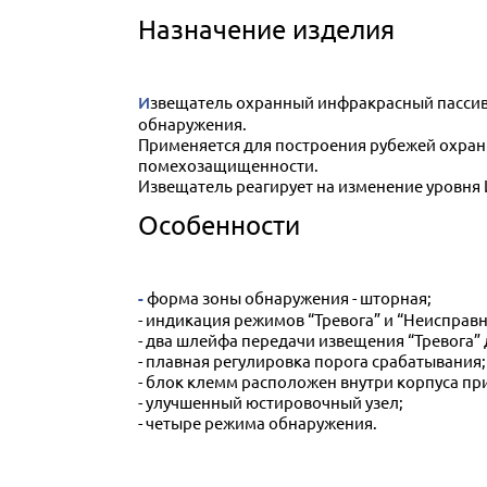
Назначение изделия
Извещатель охранный инфракрасный пассивный ИД2-50Ш-1 предназначен для выдачи тревожного извещения при пересечении нарушителем зоны
обнаружения.
Применяется для построения рубежей охра
помехозащищенности.
Извещатель реагирует на изменение уровня
Особенности
- форма зоны обнаружения - шторная;
- индикация режимов “Тревога” и “Неисправ
- два шлейфа передачи извещения “Тревог
- плавная регулировка порога срабатывания;
- блок клемм расположен внутри корпуса пр
- улучшенный юстировочный узел;
- четыре режима обнаружения.