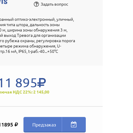
Задать вопрос
ранный оптико-электронный, уличный,
ия типа штора, дальность зоны
 м, ширина зоны обнаружения 3 м,
й выход Тревога для организации
о рубежа охраны, регулировка порога
четыре режима обнаружения, U-
отр.16 мА, IP65, t-раб.-40...+50°С
11 895
лючая НДС 22%: 2 145,00
11895
Предзаказ