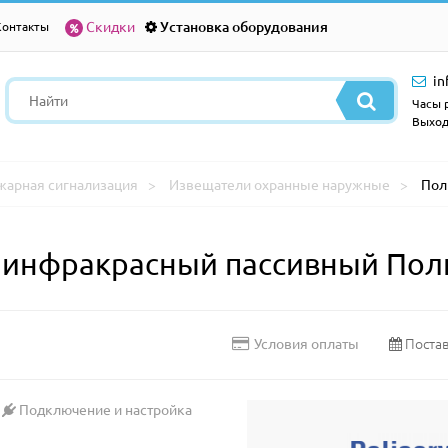
Скидки
Установка оборудования
Контакты
in
Часы р
Выход
жарная сигнализация
Извещатели охранные наружные
Пол
 инфракрасный пассивный Пол
Постав
Условия оплаты
Подключение и настройка