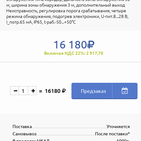
м, ширина зоны обнаружения 3 м, дополнительный выход
Неисправность, регулировка порога срабатывания, четыре
режима обнаружения, подогрев электроники, U-пит.8...28 В,
I_потр.65 мА, IP65, t-раб.-50...+50°С
16 180
Включая НДС 22%: 2 917,70
16180
Предзаказ
Поставка
Уточняется
Самовывоз
После поставки*
В пределах МКАД
1000р.