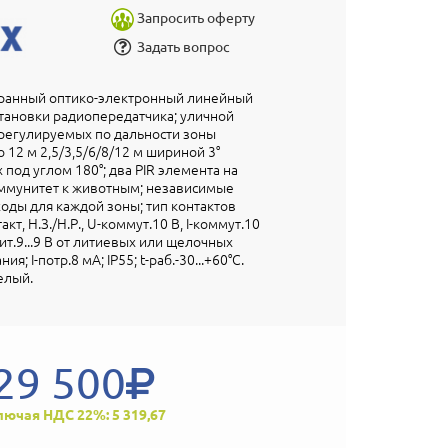
Запросить оферту
Задать вопрос
ранный оптико-электронный линейный
становки радиопередатчика; уличной
 регулируемых по дальности зоны
 12 м 2,5/3,5/6/8/12 м шириной 3°
под углом 180°; два PIR элемента на
иммунитет к животным; независимые
ды для каждой зоны; тип контактов
кт, Н.З./Н.Р., U-коммут.10 В, I-коммут.10
ит.9...9 В от литиевых или щелочных
я; I-потр.8 мА; IP55; t-раб.-30...+60°С.
елый.
29 500
лючая НДС 22%: 5 319,67