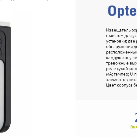
Извещатель ох
с местом для у
установки; две
обнаружения до
расположенных 
каждую зону; 
тревожные выхо
реле сухой конта
мА; тампер; U-п
элементов питани
Цвет корпуса б
Вк