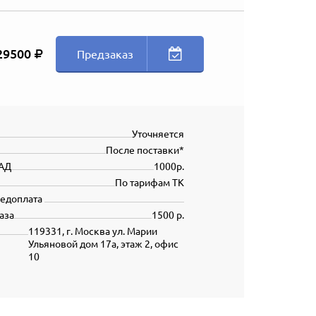
29500
Предзаказ
Уточняется
После поставки*
АД
1000р.
По тарифам ТК
редоплата
аза
1500 р.
119331, г. Москва ул. Марии
Ульяновой дом 17а, этаж 2, офис
10