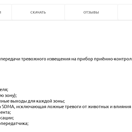
И
СКАЧАТЬ
ОТЗЫВЫ
и передачи тревожного извещения на прибор приёмно-контро
еля;
ю зону);
ожные выходы для каждой зоны;
ла SDMA, исключающая ложные тревоги от животных и влияни
ента;
нсации;
опередатчика;