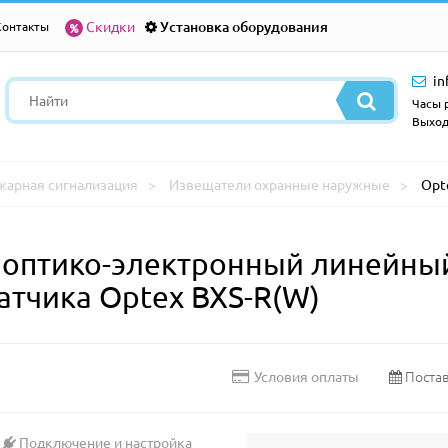
Скидки
Установка оборудования
Контакты
in
Часы р
Выход
жарная сигнализация
Извещатели охранные наружные
Opt
оптико-электронный линейный
атчика Optex BXS-R(W)
Постав
Условия оплаты
Подключение и настройка