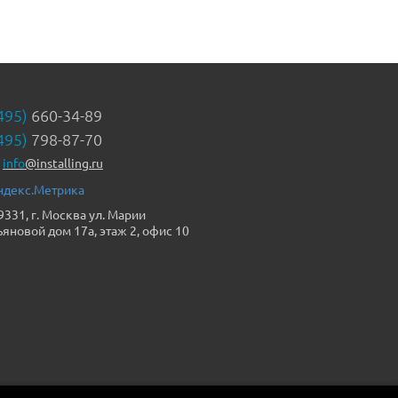
495)
660-34-89
495)
798-87-70
info
@installing.ru
9331, г. Москва ул. Марии
ьяновой дом 17а, этаж 2, офис 10