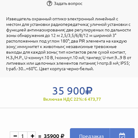
Задать вопрос
Извещатель охранный оптико-электронный линейный с
местом для установки радиопередатчика; уличной установки с
функцией антимаскирования; две регулируемых по дальности
зоны обнаружения до 12 м 2,5/3,5/6/8/12 м шириной 3°
расположенных под углом 180°; два PIR элемента на каждую
зону; иммунитет к животным; независимые тревожные
выходы для каждой зоны; тип контактов реле сухой контакт,
Н.З./Н.Р., U-коммут.10 В, I-коммут.10 мА; тампер; U-пит.9...9 В от
литиевых или щелочных элементов питания; I-потр.8 мА; IP55;
t-раб.-30...+60°С. Цвет корпуса черно-белый.
35 900
Включая НДС 22%: 6 473,77
35900
Предзаказ