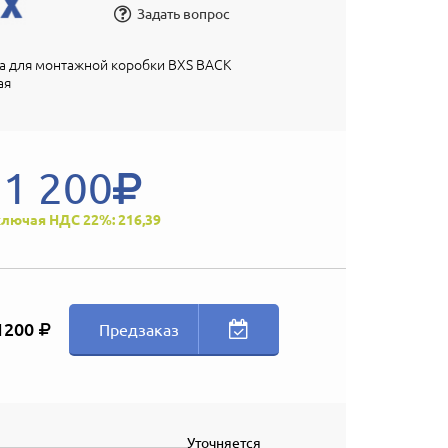
Задать вопрос
а для монтажной коробки BXS BACK
ая
1 200
лючая НДС 22%: 216,39
1200
Предзаказ
Уточняется