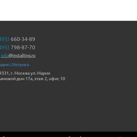
495)
660-34-89
495)
798-87-70
info
@installing.ru
9331, г. Москва ул. Марии
ьяновой дом 17а, этаж 2, офис 10