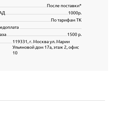
После поставки*
АД
1000р.
По тарифам ТК
редоплата
аза
1500 р.
119331, г. Москва ул. Марии
Ульяновой дом 17а, этаж 2, офис
10