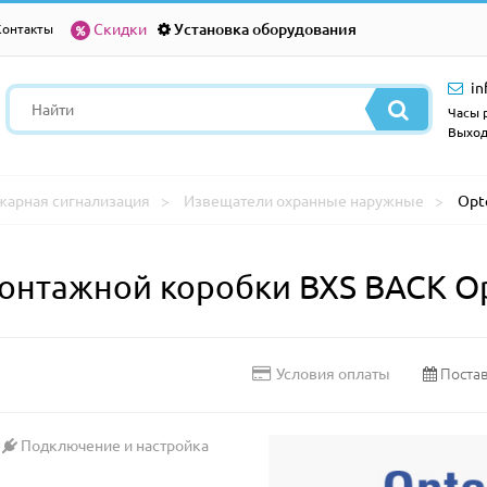
Скидки
Установка оборудования
Контакты
in
Часы р
Выход
жарная сигнализация
Извещатели охранные наружные
Opt
онтажной коробки BXS BACK Op
Постав
Условия оплаты
Подключение и настройка