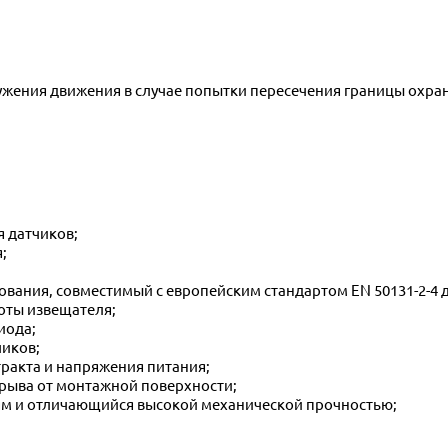
я датчиков;
;
вания, совместимый с европейским стандартом EN 50131-2-4 д
оты извещателя;
иода;
чиков;
тракта и напряжения питания;
отрыва от монтажной поверхности;
иям и отличающийся высокой механической прочностью;