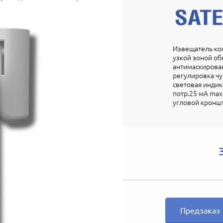
Извещатель ко
узкой зоной о
антимаскирован
регулировка чу
световая индика
потр.25 мА max, 
угловой кронш
Предзаказ