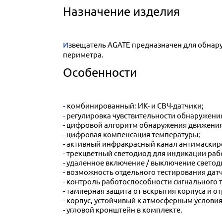
Назначение изделия
Извещатель AGATE предназначен для обнаружения движения в случае попытки пересечения границы охраняемой зоны, предназначен для защиты
периметра.
Особенности
- комбинированный: ИК- и СВЧ-датчики;
- регулировка чувствительности обнаружени
- цифровой алгоритм обнаружения движения
- цифровая компенсация температуры;
- активный инфракрасный канал антимаскиро
- трехцветный светодиод для индикации раб
- удаленное включение / выключение светод
- возможность отдельного тестирования дат
- контроль работоспособности сигнального 
- тамперная защита от вскрытия корпуса и 
- корпус, устойчивый к атмосферным услов
- угловой кронштейн в комплекте.