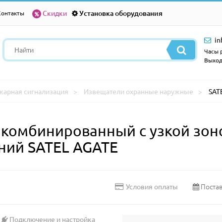
Скидки
Установка оборудования
Контакты
in
Часы р
Выход
жарная сигнализация
Извещатели охранные наружные
SAT
комбинированный с узкой зон
ний SATEL AGATE
Постав
Условия оплаты
Подключение и настройка