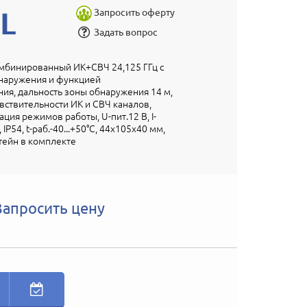
Запросить оферту
Задать вопрос
мбинированный ИК+СВЧ 24,125 ГГц c
бнаружения и функцией
ия, дальность зоны обнаружения 14 м,
вствительности ИК и СВЧ каналов,
ция режимов работы, U-пит.12 В, I-
IP54, t-раб.-40...+50°С, 44x105x40 мм,
тейн в комплекте
Запросить цену