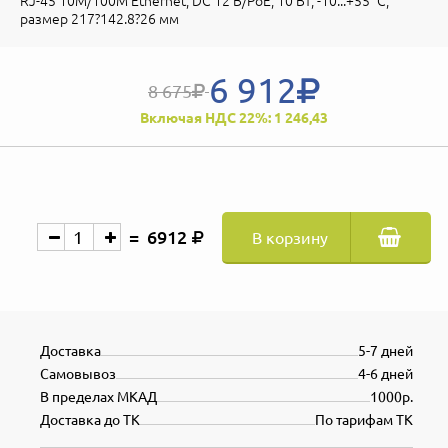
RJ-45 10M/100M Ethernet; DC 12 В/PoE; 10 Вт; -10...+55 °C;
размер 217?142.8?26 мм
6 912
8 675
Включая НДС 22%: 1 246,43
6912
В корзину
Доставка
5-7 дней
Самовывоз
4-6 дней
В пределах МКАД
1000р.
Доставка до ТК
По тарифам ТК