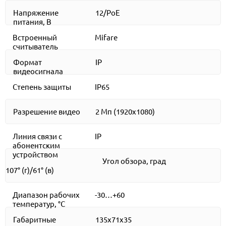
Напряжение
12/PoE
питания, В
Встроенный
Mifare
считыватель
Формат
IP
видеосигнала
Степень защиты
IP65
Разрешение видео
2 Мп (1920х1080)
Линия связи с
IP
абонентским
устройством
Угол обзора, град
107° (г)/61° (в)
Диапазон рабочих
-30…+60
температур, °С
Габаритные
135х71х35