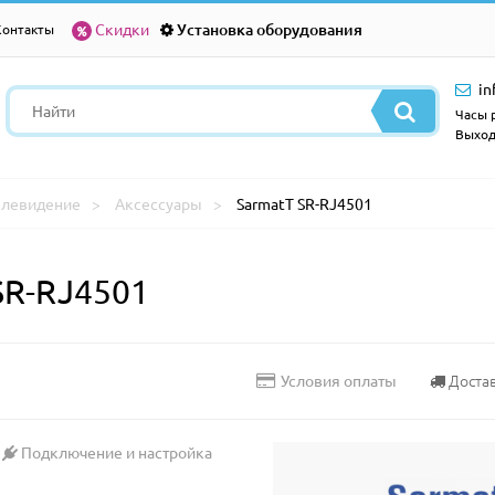
Скидки
Установка оборудования
Контакты
in
Часы р
Выход
елевидение
Аксессуары
SarmatT SR-RJ4501
SR-RJ4501
Доста
Условия оплаты
Подключение и настройка