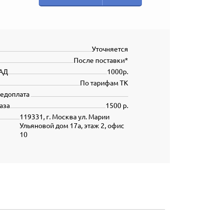
Уточняется
После поставки*
АД
1000р.
По тарифам ТК
редоплата
аза
1500 р.
119331, г. Москва ул. Марии
Ульяновой дом 17а, этаж 2, офис
10