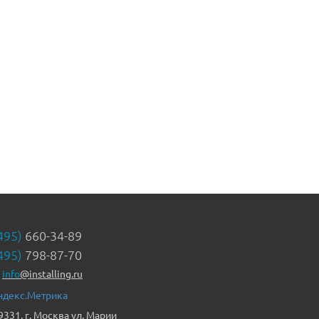
495)
660-34-89
495)
798-87-70
info
@installing.ru
9331, г. Москва ул. Марии