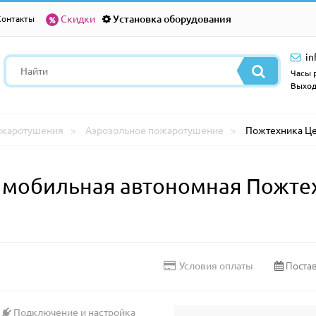
Скидки
Установка оборудования
Контакты
in
Часы р
Выход
ожаротушения
Аэрозольное пожаротушение
Пожтехника Це
 мобильная автономная Пожте
Постав
Условия оплаты
Подключение и настройка