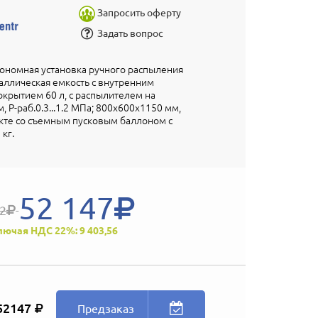
Запросить оферту
Задать вопрос
ономная установка ручного распыления
аллическая емкость с внутренним
крытием 60 л, с распылителем на
, P-раб.0.3...1.2 МПа; 800х600х1150 мм,
екте со съемным пусковым баллоном с
 кг.
52 147
92
лючая НДС 22%: 9 403,56
52147
Предзаказ