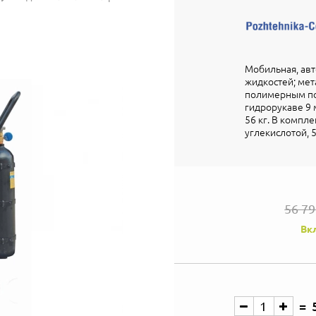
Мобильная, авт
жидкостей; мет
полимерным по
гидрорукаве 9 м
56 кг. В компл
углекислотой, 5
56 7
Вк