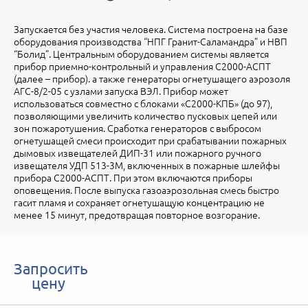
Запускается без участия человека. Система построена на базе
оборудования производства “НПГ Гранит-Саламандра” и НВП
“Болид”. Центральным оборудованием системы является
прибор приемно-контрольный и управления С2000-АСПТ
(далее – прибор). а также генераторы огнетушащего аэрозоля
АГС-8/2-05 с узлами запуска ВЭЛ. Прибор может
использоваться совместно с блоками «С2000-КПБ» (до 97),
позволяющими увеличить количество пусковых цепей или
зон пожаротушения. Сработка генераторов с выбросом
огнетушащей смеси происходит при срабатывании пожарных
дымовых извещателей ДИП-31 или пожарного ручного
извещателя УДП 513-3М, включенных в пожарные шлейфы
прибора С2000-АСПТ. При этом включаются приборы
оповещения. После выпуска газоаэрозольная смесь быстро
гасит пламя и сохраняет огнетушащую концентрацию не
менее 15 минут, предотвращая повторное возгорание.
Запросить
цену