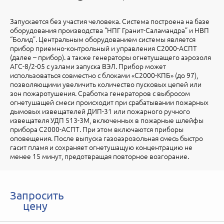
Запускается без участия человека. Система построена на базе
оборудования производства “НПГ Гранит-Саламандра” и НВП
“Болид”. Центральным оборудованием системы является
прибор приемно-контрольный и управления С2000-АСПТ
(далее – прибор). а также генераторы огнетушащего аэрозоля
АГС-8/2-05 с узлами запуска ВЭЛ. Прибор может
использоваться совместно с блоками «С2000-КПБ» (до 97),
позволяющими увеличить количество пусковых цепей или
зон пожаротушения. Сработка генераторов с выбросом
огнетушащей смеси происходит при срабатывании пожарных
дымовых извещателей ДИП-31 или пожарного ручного
извещателя УДП 513-3М, включенных в пожарные шлейфы
прибора С2000-АСПТ. При этом включаются приборы
оповещения. После выпуска газоаэрозольная смесь быстро
гасит пламя и сохраняет огнетушащую концентрацию не
менее 15 минут, предотвращая повторное возгорание.
Запросить
цену