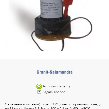
Запросить оферту
Задать вопрос
С элементом питания; t -сраб. 93°С, контролируемая площадь
до 18 кв. м.; U-пуск.3 В, I-пуск.600 мА; t -раб. -50…+80°С