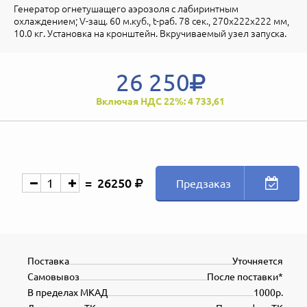
Генератор огнетушащего аэрозоля с лабиринтным
охлаждением; V-защ. 60 м.куб., t-раб. 78 сек., 270х222х222 мм,
10.0 кг. Установка на кронштейн. Вкручиваемый узел запуска.
26 250
Включая НДС 22%: 4 733,61
26250
Предзаказ
Поставка
Уточняется
Самовывоз
После поставки*
В пределах МКАД
1000р.