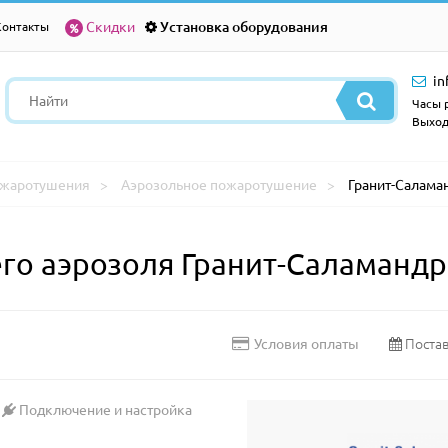
Скидки
Установка оборудования
Контакты
in
Часы р
Выход
ожаротушения
Аэрозольное пожаротушение
Гранит-Саламан
го аэрозоля Гранит-Саламандра
Постав
Условия оплаты
Подключение и настройка