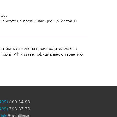
ифу.
ли высоте не превышающие 1,5 метра. И
жет быть изменена производителем без
ритории РФ и имеет официальную гарантию
495)
660-34-89
495)
798-87-70
info
@installing.ru