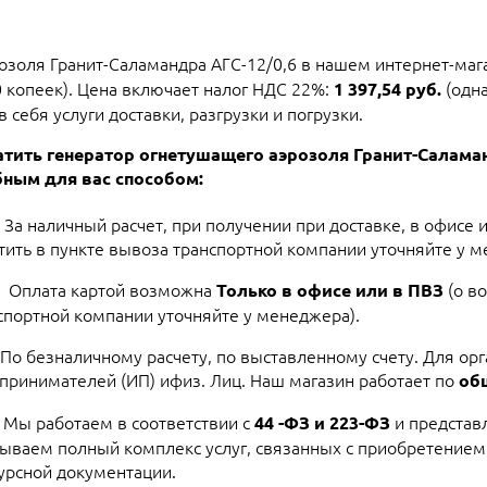
озоля Гранит-Саламандра АГС-12/0,6 в нашем интернет-мага
0 копеек). Цена включает налог НДС 22%:
(одна
1 397,54 руб.
 себя услуги доставки, разгрузки и погрузки.
тить генератор огнетушащего аэрозоля Гранит-Салама
ным для вас способом:
За наличный расчет, при получении при доставке, в офисе 
тить в пункте вывоза транспортной компании уточняйте у м
Оплата картой возможна
(о в
Только в офисе или в ПВЗ
спортной компании уточняйте у менеджера).
По безналичному расчету, по выставленному счету. Для ор
принимателей (ИП) ифиз. Лиц. Наш магазин работает по
об
Мы работаем в соответствии с
и представ
44 -ФЗ и 223-ФЗ
ываем полный комплекс услуг, связанных с приобретением
урсной документации.