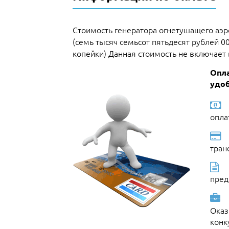
Стоимость генератора огнетушащего аэр
(семь тысяч семьсот пятьдесят рублей 0
копейки) Данная стоимость не включает в
Опла
удоб
опла
тран
пред
Оказ
конк