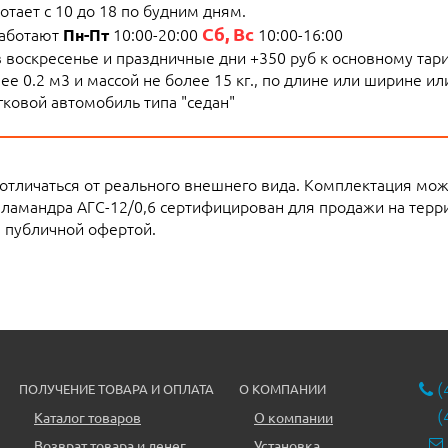
тает с 10 до 18 по будним дням.
Сб, Вс
работают
10:00-20:00
10:00-16:00
Пн-Пт
 в воскресенье и праздничные дни +350 руб к основному тар
е 0.2 м3 и массой не более 15 кг., по длине или ширине и
ковой автомобиль типа "седан"
 отличаться от реального внешнего вида. Комплектация мо
аламандра АГС-12/0,6 сертифицирован для продажи на тер
я публичной офертой.
(
ПОЛУЧЕНИЕ ТОВАРА И ОПЛАТА
О КОМПАНИИ
(
Каталог товаров
О компании
Возврат товара и денег
Установка