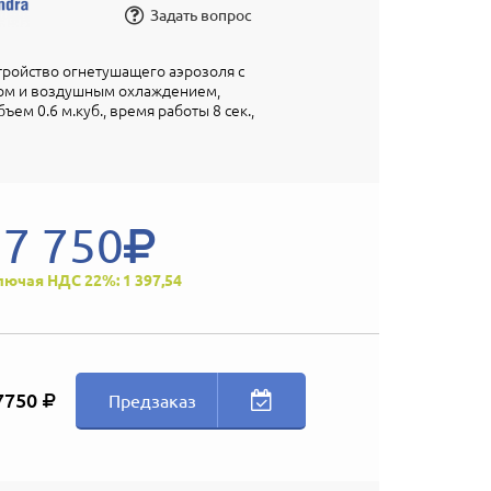
Задать вопрос
ройство огнетушащего аэрозоля с
ом и воздушным охлаждением,
ем 0.6 м.куб., время работы 8 сек.,
7 750
лючая НДС 22%: 1 397,54
7750
Предзаказ