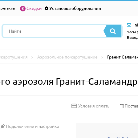
Скидки
Установка оборудования
Контакты
in
Часы р
Выход
ожаротушения
Аэрозольное пожаротушение
Гранит-Саламан
го аэрозоля Гранит-Саламандра
Постав
Условия оплаты
Подключение и настройка