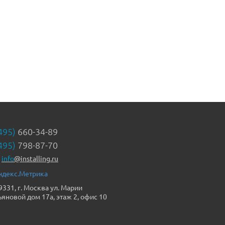
495)
660-34-89
495)
798-87-70
info
@installing.ru
9331, г. Москва ул. Марии
ьяновой дом 17а, этаж 2, офис 10