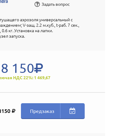
Задать вопрос
тушащего аэрозоля универсальный с
дением; V-защ. 2.2 м.куб., t-раб. 7 сек.,
0.6 кг. Установка на лапки.
зел запуска.
8 150
лючая НДС 22%: 1 469,67
8150
Предзаказ