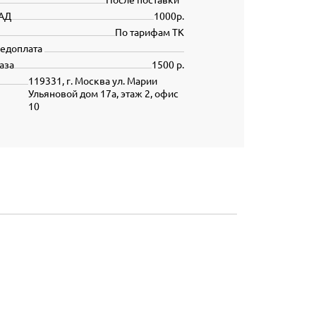
АД
1000р.
По тарифам ТК
редоплата
аза
1500 р.
119331, г. Москва ул. Марии
Ульяновой дом 17а, этаж 2, офис
10