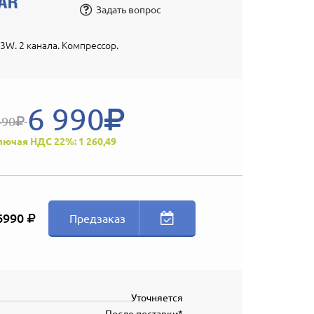
Задать вопрос
3W. 2 канала. Компрессор.
6 990
490
лючая НДС 22%: 1 260,49
6990
Предзаказ
Уточняется
После поставки*