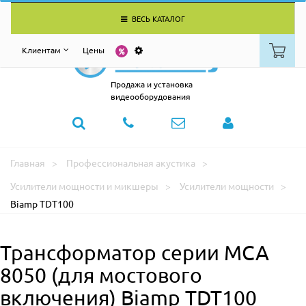
ВЕСЬ КАТАЛОГ
Клиентам
Цены
Продажа и установка
видеооборудования
Главная
Профессиональная акустика
Усилители мощности и микшеры
Усилители мощности
Biamp TDT100
Трансформатор серии MCA
8050 (для мостового
включения) Biamp TDT100