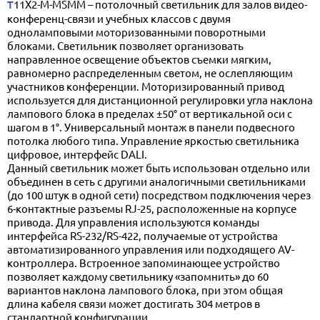
T11X2-M-MSMM – потолочный светильник для залов видео-
конференц-связи и учебных классов с двумя
одноламповыми моторизованными поворотными
блоками. Светильник позволяет организовать
направленное освещение объектов съемки мягким,
равномерно распределенным светом, не ослепляющим
участников конференции. Моторизированный привод
используется для дистанционной регулировки угла наклона
лампового блока в пределах ±50° от вертикальной оси с
шагом в 1°. Универсальный монтаж в панели подвесного
потолка любого типа. Управление яркостью светильника
цифровое, интерфейс DALI.
Данный светильник может быть использован отдельно или
объединен в сеть с другими аналогичными светильниками
(до 100 штук в одной сети) посредством подключения через
6-контактные разъемы RJ-25, расположенные на корпусе
привода. Для управления используются команды
интерфейса RS-232/RS-422, получаемые от устройства
автоматизированного управления или подходящего AV-
контроллера. Встроенное запоминающее устройство
позволяет каждому светильнику «запомнить» до 60
вариантов наклона лампового блока, при этом общая
длина кабеля связи может достигать 304 метров в
стандартной конфигурации.